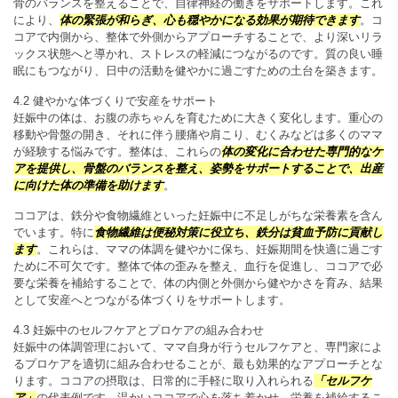
骨のバランスを整えることで、自律神経の働きをサポートします。これ
により、
体の緊張が和らぎ、心も穏やかになる効果が期待できます
。コ
コアで内側から、整体で外側からアプローチすることで、より深いリラ
ックス状態へと導かれ、ストレスの軽減につながるのです。質の良い睡
眠にもつながり、日中の活動を健やかに過ごすための土台を築きます。
4.2 健やかな体づくりで安産をサポート
妊娠中の体は、お腹の赤ちゃんを育むために大きく変化します。重心の
移動や骨盤の開き、それに伴う腰痛や肩こり、むくみなどは多くのママ
が経験する悩みです。整体は、これらの
体の変化に合わせた専門的なケ
アを提供し、骨盤のバランスを整え、姿勢をサポートすることで、出産
に向けた体の準備を助けます
。
ココアは、鉄分や食物繊維といった妊娠中に不足しがちな栄養素を含ん
でいます。特に
食物繊維は便秘対策に役立ち、鉄分は貧血予防に貢献し
ます
。これらは、ママの体調を健やかに保ち、妊娠期間を快適に過ごす
ために不可欠です。整体で体の歪みを整え、血行を促進し、ココアで必
要な栄養を補給することで、体の内側と外側から健やかさを育み、結果
として安産へとつながる体づくりをサポートします。
4.3 妊娠中のセルフケアとプロケアの組み合わせ
妊娠中の体調管理において、ママ自身が行うセルフケアと、専門家によ
るプロケアを適切に組み合わせることが、最も効果的なアプローチとな
ります。ココアの摂取は、日常的に手軽に取り入れられる
「セルフケ
ア」
の代表例です。温かいココアで心を落ち着かせ、栄養を補給するこ