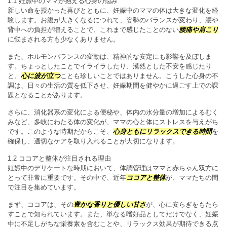
1.1 妊娠中のママが抱える心身の悩み
新しい命を授かった喜びとともに、妊娠中のママの体は大きな変化を経
験します。お腹が大きくなるにつれて、姿勢のバランスが変わり、腰や
背中への負担が増えることで、これまで感じたことのない
腰痛や肩こり
に悩まされる方も少なくありません。
また、ホルモンバランスの変動は、精神的な安定にも影響を及ぼしま
す。ちょっとしたことでイライラしたり、漠然とした不安を感じたり
と、
心に波が立つ
ことも珍しいことではありません。こうした心身の不
調は、日々の生活の質を低下させ、妊娠期間を健やかに過ごす上での課
題となることがあります。
さらに、消化器系の変化による便秘や、体内の水分量の増加によるむく
みなど、多岐にわたる体の変化が、ママの心と体にストレスを与えがち
です。このような時期だからこそ、
心身ともにリラックスできる時間
を
確保し、適切なケアを取り入れることが大切になります。
1.2 ココアと整体が注目される理由
妊娠中のデリケートな時期において、体調管理はママと赤ちゃん双方に
とって非常に重要です。その中で、近年
ココアと整体
が、ママたちの間
で注目を集めています。
まず、ココアは、その
豊かな香りと優しい甘さ
が、心に安らぎをもたら
すことで知られています。また、単なる嗜好品としてだけでなく、妊娠
中に不足しがちな栄養素を含むことや、リラックス効果が期待できる点