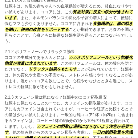
2.1.1 鉄分と食物繊維で便秘対策
妊娠中は、お腹の赤ちゃんへの血液供給が増えるため、貧血になりやす
い傾向があります。ココアには、この
貧血対策に役立つ鉄分が含まれて
います
。また、ホルモンバランスの変化や子宮の増大によって、便秘に
悩むママも少なくありません。ココアに含まれる
食物繊維は、腸の動き
を助け、便秘の改善をサポートする
ことが期待できます。お腹の不調が
和らぐことで、心身ともに快適な妊娠生活を送ることにつながるでしょ
う。
2.1.2 ポリフェノールでリラックス効果
ココアの主成分であるカカオには、
カカオポリフェノールという抗酸化
物質が豊富に含まれています
。このポリフェノールは、体の酸化を防ぐ
だけでなく、
リラックス効果をもたらす
ことが知られています。妊娠中
は、体の変化や出産への不安から、ストレスを感じやすくなることがあ
ります。温かいココアを飲むことで、心穏やかなひとときを過ごし、ス
トレスの軽減に繋がるかもしれません。
2.1.3 カフェイン量は気になる？妊娠中のココア摂取目安
妊娠中に気になることの一つに、カフェインの摂取量があります。ココ
アにもカフェインは含まれていますが、コーヒーや紅茶と比較するとそ
の量は少ない傾向にあります。一般的な純ココア1杯（約20g）に含まれ
るカフェインは、コーヒー1杯の約5分の1から10分の1程度と言われて
います。しかし、
カフェインの摂取は過剰にならないよう注意が必要で
す
。他の飲み物からのカフェイン摂取も考慮し、
一日の総摂取量を意識