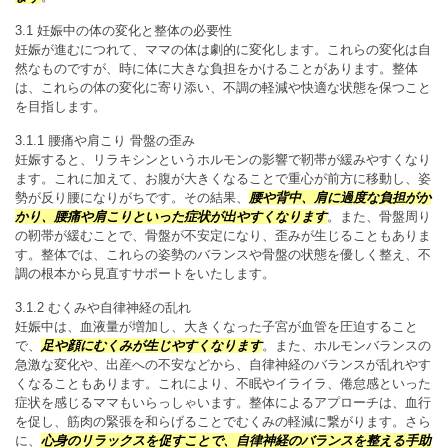
3.1 妊娠中の体の変化と整体の必要性
妊娠が進むにつれて、ママの体は劇的に変化します。これらの変化は自
然なものですが、時に体に大きな負担をかけることがあります。整体
は、これらの体の変化に寄り添い、不調の軽減や快適な状態を保つこと
を目指します。
3.1.1 腰痛や肩こり 骨盤の歪み
妊娠すると、リラキシンというホルモンの影響で靭帯が緩みやすくなり
ます。これに加えて、お腹が大きくなることで重心が前方に移動し、姿
勢が反り腰になりがちです。その結果、
腰や背中、肩に過度な負担がか
かり、腰痛や肩こりといった症状が出やすくなります
。また、骨盤周り
の靭帯が緩むことで、骨盤が不安定になり、歪みが生じることもありま
す。整体では、これらの姿勢のバランスや骨盤の状態を優しく整え、不
調の根本から見直すサポートをいたします。
3.1.2 むくみや自律神経の乱れ
妊娠中は、血液量が増加し、大きくなった子宮が血管を圧迫すること
で、
足や顔にむくみが生じやすくなります
。また、ホルモンバランスの
急激な変化や、出産への不安などから、自律神経のバランスが乱れやす
くなることもあります。これにより、不眠やイライラ、倦怠感といった
症状を感じるママもいらっしゃいます。整体によるアプローチは、血行
を促し、筋肉の緊張を和らげることでむくみの軽減に繋がります。さら
に、
心身のリラックスを促すことで、自律神経のバランスを整える手助