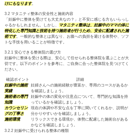
けにもなります
。
3.2 マタニティ整体の安全性と施術内容
「妊娠中に整体を受けても大丈夫なの？」と不安に感じる方もいらっし
ゃるかもしれません。しかし、
マタニティ整体は、妊娠中のママの体に
特化した専門知識と技術を持つ施術者が行うため、安全に配慮された施
術です
。一般的な整体とは異なり、お腹への負担を避ける体勢や、ソフ
トな手技を用いることが特徴です。
3.2.1 安心できる整体院の選び方
妊娠中に整体を受ける際は、安心して任せられる整体院を選ぶことが大
切です。以下のポイントを参考に、ご自身に合った整体院を見つけてく
ださい。
確認ポイント
詳細
妊娠中の施術
妊婦さんへの施術経験が豊富か、専用のコースがあるか
実績
を確認しましょう。
施術者の専門
妊娠中の体の変化や注意点について、専門的な知識を持
知識
っているかを確認しましょう。
カウンセリン
現在の体調や不安な点を丁寧に聞いてくれるか、説明が
グの丁寧さ
分かりやすいかを確認しましょう。
施術環境
リラックスできる環境か、体勢に配慮した施術台がある
かなどを確認しましょう。
3.2.2 妊娠中に受けられる整体の種類