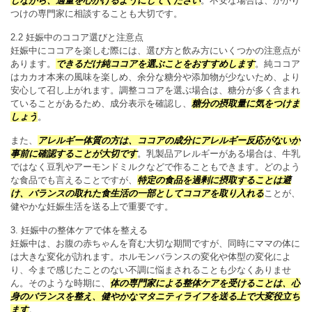
しながら、適量を心がけるようにしてください
。不安な場合は、かかり
つけの専門家に相談することも大切です。
2.2 妊娠中のココア選びと注意点
妊娠中にココアを楽しむ際には、選び方と飲み方にいくつかの注意点が
あります。
できるだけ純ココアを選ぶことをおすすめします
。純ココア
はカカオ本来の風味を楽しめ、余分な糖分や添加物が少ないため、より
安心して召し上がれます。調整ココアを選ぶ場合は、糖分が多く含まれ
ていることがあるため、成分表示を確認し、
糖分の摂取量に気をつけま
しょう
。
また、
アレルギー体質の方は、ココアの成分にアレルギー反応がないか
事前に確認することが大切です
。乳製品アレルギーがある場合は、牛乳
ではなく豆乳やアーモンドミルクなどで作ることもできます。どのよう
な食品でも言えることですが、
特定の食品を過剰に摂取することは避
け、バランスの取れた食生活の一部としてココアを取り入れる
ことが、
健やかな妊娠生活を送る上で重要です。
3. 妊娠中の整体ケアで体を整える
妊娠中は、お腹の赤ちゃんを育む大切な期間ですが、同時にママの体に
は大きな変化が訪れます。ホルモンバランスの変化や体型の変化によ
り、今まで感じたことのない不調に悩まされることも少なくありませ
ん。そのような時期に、
体の専門家による整体ケアを受けることは、心
身のバランスを整え、健やかなマタニティライフを送る上で大変役立ち
ます
。