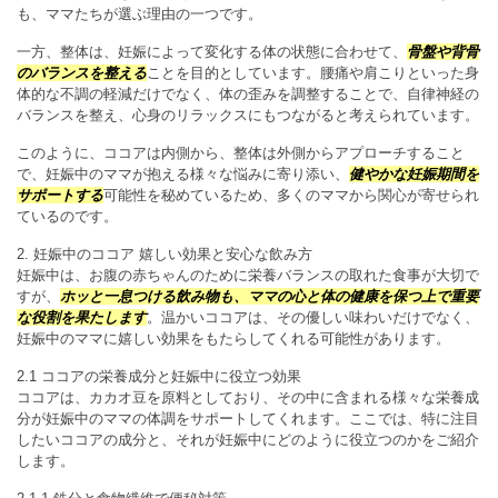
も、ママたちが選ぶ理由の一つです。
一方、整体は、妊娠によって変化する体の状態に合わせて、
骨盤や背骨
のバランスを整える
ことを目的としています。腰痛や肩こりといった身
体的な不調の軽減だけでなく、体の歪みを調整することで、自律神経の
バランスを整え、心身のリラックスにもつながると考えられています。
このように、ココアは内側から、整体は外側からアプローチすること
で、妊娠中のママが抱える様々な悩みに寄り添い、
健やかな妊娠期間を
サポートする
可能性を秘めているため、多くのママから関心が寄せられ
ているのです。
2. 妊娠中のココア 嬉しい効果と安心な飲み方
妊娠中は、お腹の赤ちゃんのために栄養バランスの取れた食事が大切で
すが、
ホッと一息つける飲み物も、ママの心と体の健康を保つ上で重要
な役割を果たします
。温かいココアは、その優しい味わいだけでなく、
妊娠中のママに嬉しい効果をもたらしてくれる可能性があります。
2.1 ココアの栄養成分と妊娠中に役立つ効果
ココアは、カカオ豆を原料としており、その中に含まれる様々な栄養成
分が妊娠中のママの体調をサポートしてくれます。ここでは、特に注目
したいココアの成分と、それが妊娠中にどのように役立つのかをご紹介
します。