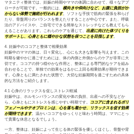
マタニティ整体では、妊娠の時期やママの体調に合わせて、様々なアプ
ローチが可能です。一般的には、
横向きや仰向けなど、お腹に負担がか
からない体勢で施術が行われます
。ソフトな手技で筋肉の緊張を和らげ
たり、骨盤周りのバランスを整えたりすることが中心です。また、呼吸
法のアドバイスや、ご自宅でできる簡単なストレッチなども教えてもら
えることがあります。これらのケアを通じて、
出産に向けた体づくりを
サポートし、心身ともに穏やかな状態を保つことを目指します
。
4. 妊娠中のココアと整体で相乗効果
妊娠中のママの体は、日々変化し、心にも大きな影響を与えます。この
時期を健やかに過ごすためには、体の内側と外側からのケアが非常に大
切です。ココアの持つ穏やかな作用と、整体による専門的なケアを組み
合わせることで、単独での効果をはるかに上回る相乗効果が期待できま
す。心身ともに満たされた状態で、大切な妊娠期間を過ごすための具体
的な方法をご紹介します。
4.1 心身のリラックスを促しストレス軽減
妊娠中は、ホルモンバランスの変化や体の負担、出産への不安などか
ら、心身ともにストレスを感じやすい時期です。
ココアに含まれるポリ
フェノールやテオブロミンは、心を落ち着かせ、リラックスを促す効果
が期待できます
。温かいココアをゆっくりと味わう時間は、ママにとっ
て貴重な休息となるでしょう。
一方、整体は、妊娠によって生じる体の緊張を優しくほぐし、骨盤や背