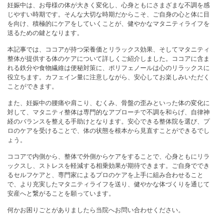
妊娠中は、お母様の体が大きく変化し、心身ともにさまざまな不調を感
じやすい時期です。そんな大切な時期だからこそ、ご自身の心と体に目
を向け、積極的にケアをしていくことが、健やかなマタニティライフを
送るための鍵となります。
本記事では、ココアが持つ栄養価とリラックス効果、そしてマタニティ
整体が提供する体のケアについて詳しくご紹介しました。ココアに含ま
れる鉄分や食物繊維は便秘対策に、ポリフェノールは心のリラックスに
役立ちます。カフェイン量に注意しながら、安心してお楽しみいただく
ことができます。
また、妊娠中の腰痛や肩こり、むくみ、骨盤の歪みといった体の変化に
対して、マタニティ整体は専門的なアプローチで不調を和らげ、自律神
経のバランスを整える手助けとなります。安心できる整体院を選び、プ
ロのケアを受けることで、体の状態を根本から見直すことができるでし
ょう。
ココアで内側から、整体で外側からケアをすることで、心身ともにリラ
ックスし、ストレスを軽減する相乗効果が期待できます。ご自身ででき
るセルフケアと、専門家によるプロのケアを上手に組み合わせること
で、より充実したマタニティライフを送り、健やかな体づくりを通じて
安産へと繋がることを願っています。
何かお困りごとがありましたら当院へお問い合わせください。