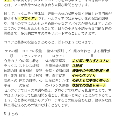
とは、ママが自身の体と向き合う大切な時間となります。
対して、マタニティ整体は、妊娠中の体の状態を深く理解した専門家が
提供する
「プロケア」
です。セルフケアでは届かない体の深部の調整
や、個々のママに合わせたきめ細やかなアドバイスが得られます。この
二つのケアを組み合わせることで、日々の小さな不調から専門的な体の
調整まで、多角的にママの体をサポートすることができます。
ココアと整体の役割をまとめると、以下のようになります。
ケアの種
ココアの役割
整体の役割（プ
組み合わせによる相乗効
類
（セルフケア）
ロケア）
果
心身のリ
心の落ち着き、
体の緊張緩和、
より深い安らぎとストレ
ラックス
ストレス緩和
自律神経の調整
ス軽減
体調の維
栄養補給、便秘
骨盤・姿勢の調
妊娠中の不調の軽減と健
持・改善
対策、冷え対策
整、血行促進
やかな体づくり
安産への
体力の維持、心
出産に向けた体
心身ともに準備が整った
準備
の安定
のバランス調整
状態での出産サポート
セルフケアで日々の体調を整え、プロケアで根本から見直すことで、マ
マはより安心して妊娠期間を過ごし、出産へと向かうことができるでし
ょう。心と体の両面からアプローチするこの組み合わせは、健やかな妊
娠生活を送るための強力な味方となります。
5. まとめ